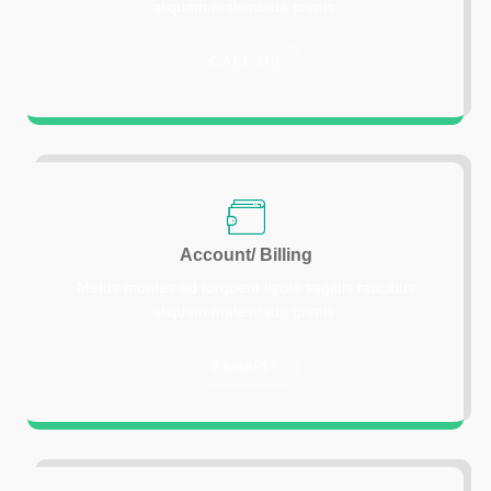
aliquam malesuada primis.
CALL US
Account/ Billing
Metus montes ad torquent ligula sagittis faucibus
aliquam malesuada primis.
ติดต่อเรา