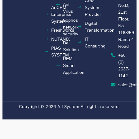
CRM
Anti-
No.D,
Ai-CRM
System
Virus
21st
Enterprise
Provider
Floor,
Sophos
System
Digital
No.
network
Freshworks
Transformation
1168/59
security
NUTANIX
IT
Rama 4
Dell
Consulting
Road
​PIAS
Solution
SYSTEM​
+66
REM
(0)
Smart
2637-
Application
1142
sales@ais
Copyright © 2026 A I System All rights reserved.